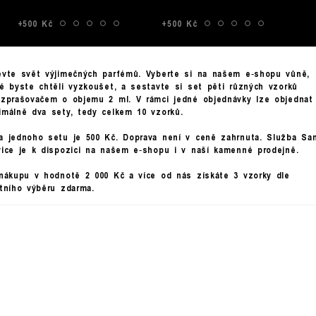
+500 Kč
+500 Kč
evte svět výjimečných parfémů. Vyberte si na našem e‑shopu vůně,
ré byste chtěli vyzkoušet, a sestavte si set pěti různých vzorků
ozprašovačem o objemu 2 ml. V rámci jedné objednávky lze objednat
imálně dva sety, tedy celkem 10 vzorků.
a jednoho setu je 500 Kč. Doprava není v ceně zahrnuta. Služba Sa
vice je k dispozici na našem e‑shopu i v naší kamenné prodejně.
 nákupu v hodnotě 2 000 Kč a více od nás získáte 3 vzorky dle
stního výběru zdarma.