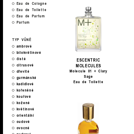
Eau de Cologne
Eau de Toilette
Eau de Parfum
Parfum
TYP VŮNĚ
ambrové
bílokvětinové
čisté
ESCENTRIC
citrusové
MOLECULES
Molecule 01 + Clary
dřevité
Sage
gurmánské
Eau de Toilette
kadidlové
kořeněné
kouřové
kožené
květinové
orientální
oudové
ovocné