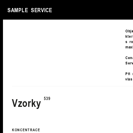
SAMPLE SERVICE
Obj
kte
s r
max
Cen
Ser
Při
vla
Vzorky
KONCENTRACE