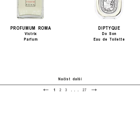
PROFUMUM ROMA
DIPTYQUE
Victrix
Do Son
Parfum
Eau de Toilette
Načíst další
<
>
1
2
3
. . .
27