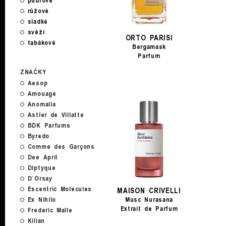
pudrové
růžové
sladké
svěží
ORTO PARISI
tabákové
Bergamask
Parfum
ZNAČKY
Aesop
Amouage
Anomalia
Astier de Villatte
BDK Parfums
Byredo
Comme des Garçons
Dee April
Diptyque
D´Orsay
Escentric Molecules
MAISON CRIVELLI
Ex Nihilo
Musc Nurasana
Extrait de Parfum
Frederic Malle
Kilian