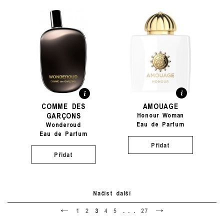
COMME DES
AMOUAGE
GARÇONS
Honour Woman
Eau de Parfum
Wonderoud
Eau de Parfum
Přidat
Přidat
Načíst další
<
>
1
2
3
4
5
. . .
27