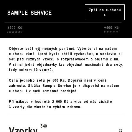
Zpět do e-shopu
SAMPLE SERVICE
>
+500 Kč
+500 Kč
Objevte svět výjimečných parfémů. Vyberte si na našem
e‑shopu vůně, které byste chtěli vyzkoušet, a sestavte si
set pěti různých vzorků s rozprašovačem o objemu 2 ml.
V rámci jedné objednávky lze objednat maximálně dva sety,
tedy celkem 10 vzorků.
Cena jednoho setu je 500 Kč. Doprava není v ceně
zahrnuta. Služba Sample Service je k dispozici na našem
e‑shopu i v naší kamenné prodejně.
Při nákupu v hodnotě 2 000 Kč a více od nás získáte
3 vzorky dle vlastního výběru zdarma.
Vzorky