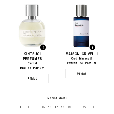
KINTSUGI
MAISON CRIVELLI
PERFUMES
Oud Maracujá
Extrait de Parfum
Carnal
Eau de Parfum
Přidat
Přidat
Načíst další
<
>
1
. . .
15
16
17
18
19
. . .
27