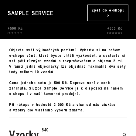
Zpět do e-shopu
SAMPLE SERVICE
>
+500 Kč
+500 Kč
Objevte svět výjimečných parfémů. Vyberte si na našem
e‑shopu vůně, které byste chtěli vyzkoušet, a sestavte si
set pěti různých vzorků s rozprašovačem o objemu 2 ml.
V rámci jedné objednávky lze objednat maximálně dva sety,
tedy celkem 10 vzorků.
Cena jednoho setu je 500 Kč. Doprava není v ceně
zahrnuta. Služba Sample Service je k dispozici na našem
e‑shopu i v naší kamenné prodejně.
Při nákupu v hodnotě 2 000 Kč a více od nás získáte
3 vzorky dle vlastního výběru zdarma.
Vzorky