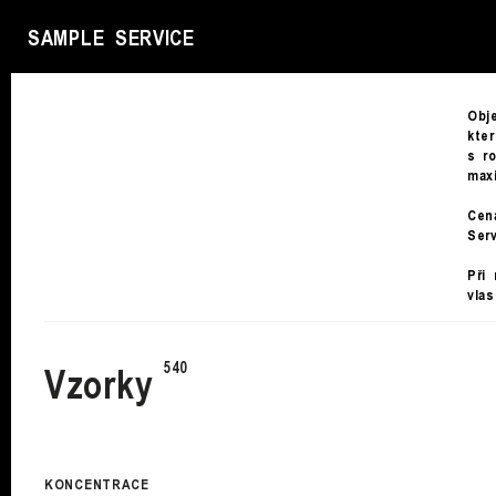
SAMPLE SERVICE
Obj
kte
s r
max
Cen
Ser
Při
vla
Vzorky
KONCENTRACE