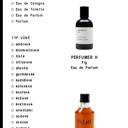
Eau de Cologne
Eau de Toilette
Eau de Parfum
Parfum
TYP VŮNĚ
ambrové
bílokvětinové
čisté
PERFUMER H
citrusové
Fig
Eau de Parfum
dřevité
gurmánské
kadidlové
kořeněné
kouřové
kožené
květinové
orientální
oudové
ovocné