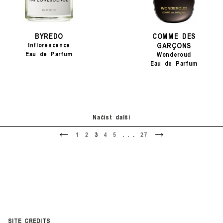
BYREDO
COMME DES
GARÇONS
Inflorescence
Eau de Parfum
Wonderoud
Eau de Parfum
Načíst další
<
>
1
2
3
4
5
. . .
27
SITE CREDITS