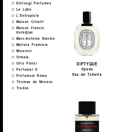
Kintsugi Perfumes
Le Labo
L´Entropiste
Maison Crivelli
Maison Francis
Kurkdjian
Marc-Antoine Barrois
Matiere Premiere
Mizensir
Ormaie
Orto Parisi
DIPTYQUE
Oyédo
Perfumer H
Eau de Toilette
Profumum Roma
Thomas de Monaco
Trudon