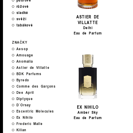
pudrové
růžové
sladké
ASTIER DE
svěží
VILLATTE
tabákové
Delhi
Eau de Parfum
ZNAČKY
Aesop
Amouage
Anomalia
Astier de Villatte
BDK Parfums
Byredo
Comme des Garçons
Dee April
Diptyque
D´Orsay
EX NIHILO
Escentric Molecules
Amber Sky
Ex Nihilo
Eau de Parfum
Frederic Malle
Kilian