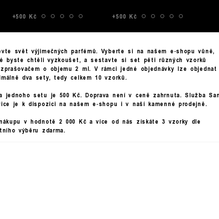
+500 Kč
+500 Kč
evte svět výjimečných parfémů. Vyberte si na našem e‑shopu vůně,
ré byste chtěli vyzkoušet, a sestavte si set pěti různých vzorků
ozprašovačem o objemu 2 ml. V rámci jedné objednávky lze objednat
imálně dva sety, tedy celkem 10 vzorků.
a jednoho setu je 500 Kč. Doprava není v ceně zahrnuta. Služba Sa
vice je k dispozici na našem e‑shopu i v naší kamenné prodejně.
 nákupu v hodnotě 2 000 Kč a více od nás získáte 3 vzorky dle
stního výběru zdarma.