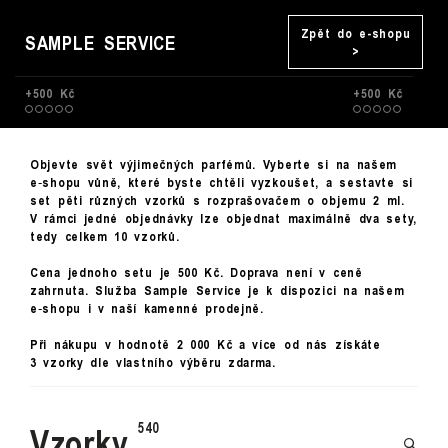
Zpět do e-shopu
SAMPLE SERVICE
>
+500 Kč
+500 Kč
Objevte svět výjimečných parfémů. Vyberte si na našem
e‑shopu vůně, které byste chtěli vyzkoušet, a sestavte si
set pěti různých vzorků s rozprašovačem o objemu 2 ml.
V rámci jedné objednávky lze objednat maximálně dva sety,
tedy celkem 10 vzorků.
Cena jednoho setu je 500 Kč. Doprava není v ceně
zahrnuta. Služba Sample Service je k dispozici na našem
e‑shopu i v naší kamenné prodejně.
Při nákupu v hodnotě 2 000 Kč a více od nás získáte
3 vzorky dle vlastního výběru zdarma.
Vzorky