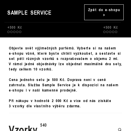
Zpět do e-shopu
SAMPLE SERVICE
>
+500 Kč
+500 Kč
Objevte svět výjimečných parfémů. Vyberte si na našem
e‑shopu vůně, které byste chtěli vyzkoušet, a sestavte si
set pěti různých vzorků s rozprašovačem o objemu 2 ml.
V rámci jedné objednávky lze objednat maximálně dva sety,
tedy celkem 10 vzorků.
Cena jednoho setu je 500 Kč. Doprava není v ceně
zahrnuta. Služba Sample Service je k dispozici na našem
e‑shopu i v naší kamenné prodejně.
Při nákupu v hodnotě 2 000 Kč a více od nás získáte
3 vzorky dle vlastního výběru zdarma.
Vzorky